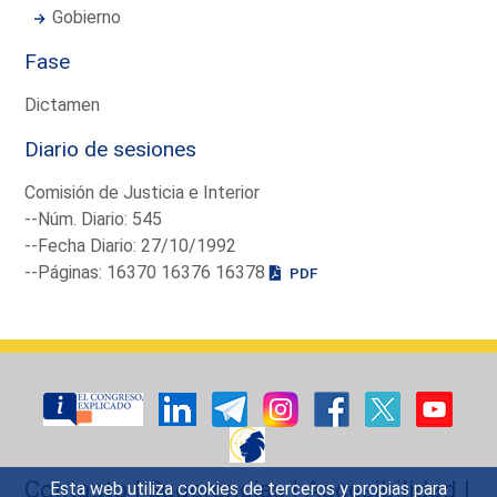
Gobierno
Fase
Dictamen
Diario de sesiones
Comisión de Justicia e Interior
--Núm. Diario: 545
--Fecha Diario: 27/10/1992
--Páginas: 16370 16376 16378
PDF
Contacto
|
Sugerencias
|
Accesibilidad
|
Esta web utiliza cookies de terceros y propias para