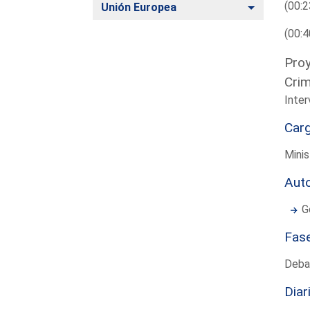
(00:2
Alternar
Unión Europea
(00:4
Proy
Crim
Inter
Car
Minis
Aut
G
Fas
Deba
Diar