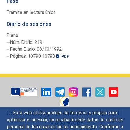
Fase
Trámite en lectura única
Diario de sesiones
Pleno
--Núm. Diario: 219
--Fecha Diario: 08/10/1992
--Páginas: 10790 10793
PDF
Contacto
|
Sugerencias
|
Accesibilidad
|
Esta web utiliza cookies de terceros y propias para
optimizar el servicio, no recaba ni cede datos de carácter
Mapa Web
personal de los usuarios sin su conocimiento. Conforme a