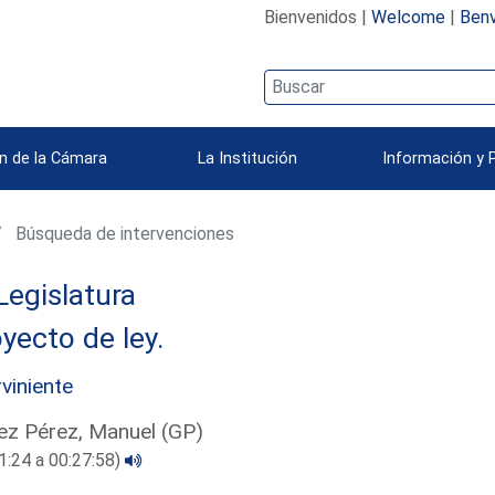
Bienvenidos |
Welcome
|
Benv
n de la Cámara
La Institución
Información y 
Búsqueda de intervenciones
Legislatura
yecto de ley.
rviniente
z Pérez, Manuel (GP)
1:24 a 00:27:58)