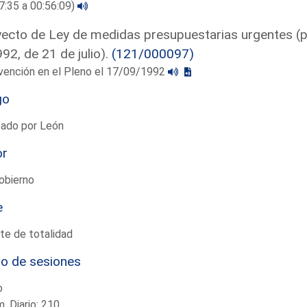
7:35 a 00:56:09)
ecto de Ley de medidas presupuestarias urgentes (p
92, de 21 de julio).
(121/000097)
vención en el Pleno el 17/09/1992
go
tado por León
or
obierno
e
te de totalidad
io de sesiones
o
. Diario: 210