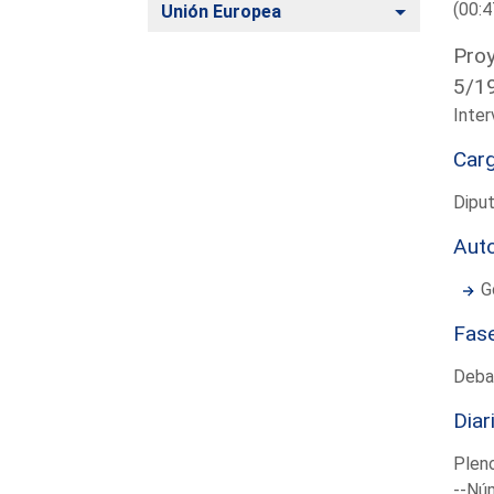
(00:4
Alternar
Unión Europea
Proy
5/19
Inter
Car
Dipu
Aut
G
Fas
Deba
Diar
Plen
--Núm