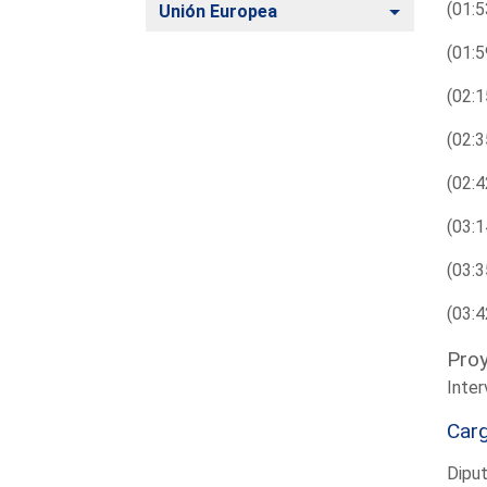
(01:5
Alternar
Unión Europea
(01:5
(02:1
(02:3
(02:4
(03:1
(03:3
(03:4
Proy
Inter
Car
Dipu