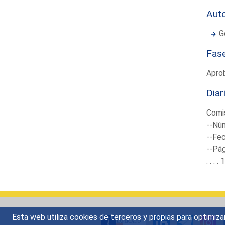
Aut
G
Fas
Aprob
Diar
Comis
--Núm
--Fec
--Pá
. . .
Esta web utiliza cookies de terceros y propias para optimiza