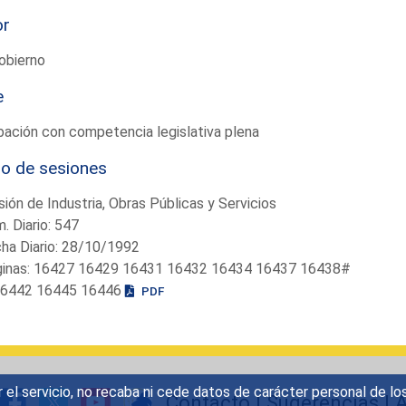
or
obierno
e
ación con competencia legislativa plena
io de sesiones
ión de Industria, Obras Públicas y Servicios
. Diario: 547
ha Diario: 28/10/1992
ginas: 16427 16429 16431 16432 16434 16437 16438#
 . 16442 16445 16446
PDF
r el servicio, no recaba ni cede datos de carácter personal de lo
Contacto
|
Sugerencias
|
A