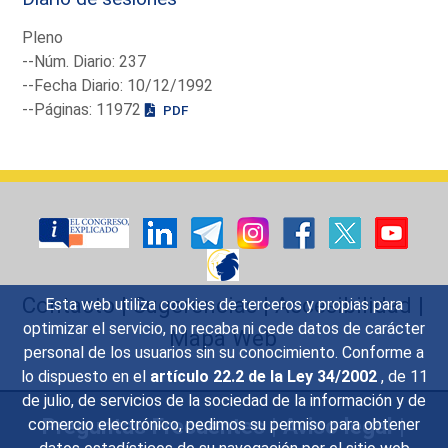
Pleno
--Núm. Diario: 237
--Fecha Diario: 10/12/1992
--Páginas: 11972
PDF
Contacto
|
Sugerencias
|
Accesibilidad
|
Esta web utiliza cookies de terceros y propias para
optimizar el servicio, no recaba ni cede datos de carácter
Mapa Web
personal de los usuarios sin su conocimiento. Conforme a
lo dispuesto en el
artículo 22.2 de la Ley 34/2002
, de 11
de julio, de servicios de la sociedad de la información y de
Preguntas Frecuentes
|
Aviso legal
|
comercio electrónico, pedimos su permiso para obtener