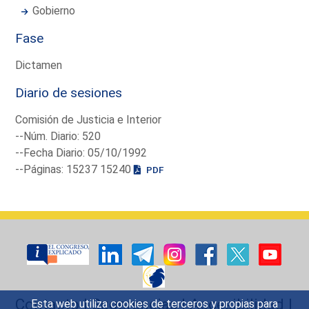
Gobierno
Fase
Dictamen
Diario de sesiones
Comisión de Justicia e Interior
--Núm. Diario: 520
--Fecha Diario: 05/10/1992
--Páginas: 15237 15240
PDF
Contacto
|
Sugerencias
|
Accesibilidad
|
Esta web utiliza cookies de terceros y propias para