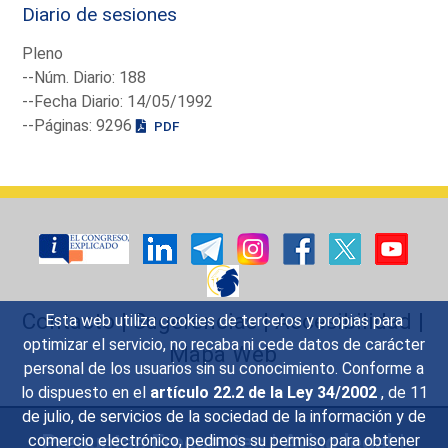
Diario de sesiones
Pleno
--Núm. Diario: 188
--Fecha Diario: 14/05/1992
--Páginas: 9296
PDF
Contacto
|
Sugerencias
|
Accesibilidad
|
Esta web utiliza cookies de terceros y propias para
optimizar el servicio, no recaba ni cede datos de carácter
Mapa Web
personal de los usuarios sin su conocimiento. Conforme a
lo dispuesto en el
artículo 22.2 de la Ley 34/2002
, de 11
de julio, de servicios de la sociedad de la información y de
Preguntas Frecuentes
|
Aviso legal
|
comercio electrónico, pedimos su permiso para obtener