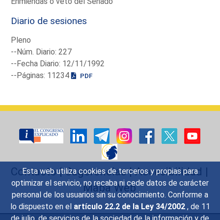
Enmiendas o veto del Senado
Diario de sesiones
Pleno
--Núm. Diario: 227
--Fecha Diario: 12/11/1992
--Páginas: 11234
PDF
Contacto
|
Sugerencias
|
Accesibilidad
|
Esta web utiliza cookies de terceros y propias para
optimizar el servicio, no recaba ni cede datos de carácter
Mapa Web
personal de los usuarios sin su conocimiento. Conforme a
lo dispuesto en el
artículo 22.2 de la Ley 34/2002
, de 11
de julio, de servicios de la sociedad de la información y de