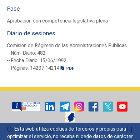
Fase
Aprobación con competencia legislativa plena
Diario de sesiones
Comisión de Régimen de las Administraciones Públicas
--Núm. Diario: 482
--Fecha Diario: 15/06/1992
--Páginas: 14207 14214
PDF
Contacto
|
Sugerencias
|
Accesibilidad
|
Esta web utiliza cookies de terceros y propias para
optimizar el servicio, no recaba ni cede datos de carácter
Mapa Web