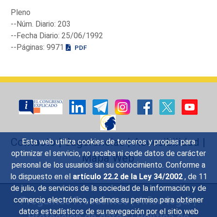
Pleno
--Núm. Diario: 203
--Fecha Diario: 25/06/1992
--Páginas: 9971
PDF
Contacto
|
Sugerencias
|
Accesibilidad
|
Esta web utiliza cookies de terceros y propias para
optimizar el servicio, no recaba ni cede datos de carácter
Mapa Web
personal de los usuarios sin su conocimiento. Conforme a
lo dispuesto en el
artículo 22.2 de la Ley 34/2002
, de 11
de julio, de servicios de la sociedad de la información y de
Preguntas Frecuentes
|
Aviso legal
|
comercio electrónico, pedimos su permiso para obtener
datos estadísticos de su navegación por el sitio web
Protección de datos
|
Política de