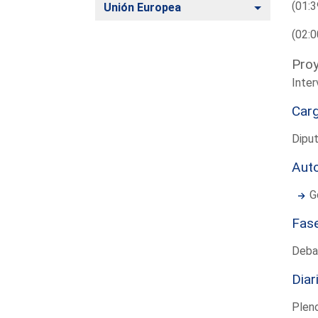
(01:3
Alternar
Unión Europea
(02:0
Proy
Inter
Car
Diput
Aut
G
Fas
Deba
Diar
Plen