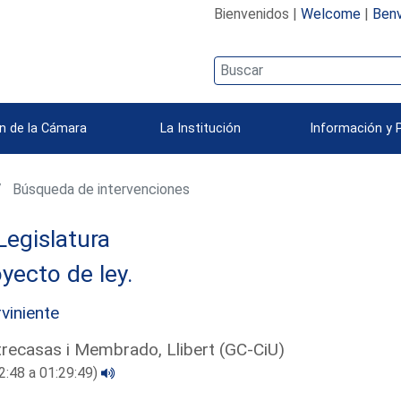
Bienvenidos |
Welcome
|
Benv
n de la Cámara
La Institución
Información y 
Búsqueda de intervenciones
Legislatura
yecto de ley.
rviniente
recasas i Membrado, Llibert (GC-CiU)
2:48 a 01:29:49)