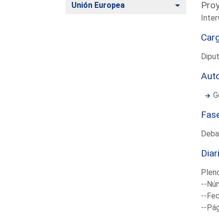
Proy
Alternar
Unión Europea
Inter
Car
Dipu
Aut
G
Fas
Deba
Diar
Plen
--Núm
--Fec
--Pá