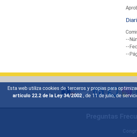
Aprob
Diar
Comis
--Núm
--Fec
--Pá
Esta web utiliza cookies de terceros y propias para optimiza
artículo 22.2 de la Ley 34/2002
, de 11 de julio, de serv
Preguntas Frec
Congr