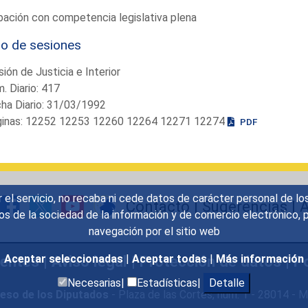
ación con competencia legislativa plena
io de sesiones
ión de Justicia e Interior
. Diario: 417
ha Diario: 31/03/1992
ginas: 12252 12253 12260 12264 12271 12274
PDF
r el servicio, no recaba ni cede datos de carácter personal de lo
Contacto
|
Sugerencias
|
A
icios de la sociedad de la información y de comercio electrónic
navegación por el sitio web
uentes
|
Aviso legal
|
Protección de datos
|
Po
Aceptar seleccionadas
|
Aceptar todas
|
Más información
Necesarias|
Estadísticas|
Detalle
eso de los Diputados
- Plaza de las Cortes, núm. 1 - 28014 -