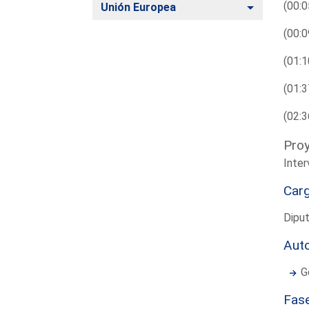
(00:0
Alternar
Unión Europea
(00:0
(01:1
(01:3
(02:3
Proy
Inter
Car
Dipu
Aut
G
Fas