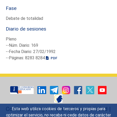
Fase
Debate de totalidad
Diario de sesiones
Pleno
--Núm. Diario: 169
--Fecha Diario: 27/02/1992
--Páginas: 8283 8284
PDF
Contacto
|
Sugerencias
|
Accesibilidad
|
Esta web utiliza cookies de terceros y propias para
optimizar el servicio, no recaba ni cede datos de carácter