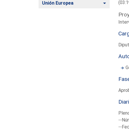
(03:1
Alternar
Unión Europea
Proy
Inter
Car
Diput
Aut
G
Fas
Apro
Diar
Plen
--Núm
--Fec