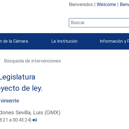
Bienvenidos |
Welcome
|
Benv
n de la Cámara
La Institución
Información y 
Búsqueda de intervenciones
Legislatura
yecto de ley.
rviniente
ones Sevilla, Luis (GMX)
8:21 a 00:43:24)