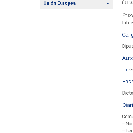
(01:3
Alternar
Unión Europea
Proy
Inter
Car
Diput
Aut
G
Fas
Dict
Diar
Comis
--Núm
--Fec