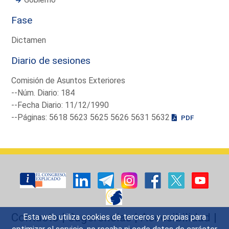
Fase
Dictamen
Diario de sesiones
Comisión de Asuntos Exteriores
--Núm. Diario: 184
--Fecha Diario: 11/12/1990
--Páginas: 5618 5623 5625 5626 5631 5632
PDF
Contacto
|
Sugerencias
|
Accesibilidad
|
Esta web utiliza cookies de terceros y propias para