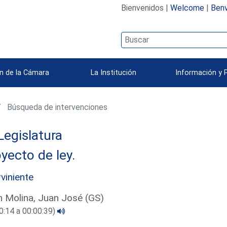
Bienvenidos |
Welcome
|
Benv
n de la Cámara
La Institución
Información y 
Búsqueda de intervenciones
Legislatura
yecto de ley.
rviniente
 Molina, Juan José (GS)
0:14 a 00:00:39)