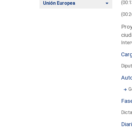
(00:1
Alternar
Unión Europea
(00:2
Proy
ciud
Inte
Car
Dipu
Aut
G
Fas
Dict
Diar