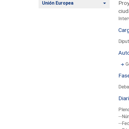
Proy
Alternar
Unión Europea
ciud
Inter
Car
Diput
Aut
G
Fas
Deba
Diar
Plen
--Núm
--Fec