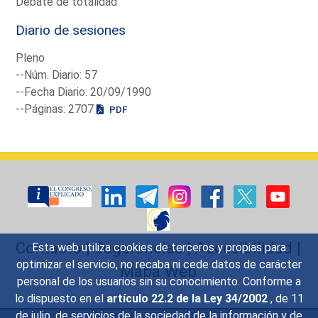
Debate de totalidad
Diario de sesiones
Pleno
--Núm. Diario: 57
--Fecha Diario: 20/09/1990
--Páginas: 2707
PDF
Contacto
|
Sugerencias
|
Accesibilidad
|
Esta web utiliza cookies de terceros y propias para
optimizar el servicio, no recaba ni cede datos de carácter
Mapa Web
personal de los usuarios sin su conocimiento. Conforme a
lo dispuesto en el
artículo 22.2 de la Ley 34/2002
, de 11
de julio, de servicios de la sociedad de la información y de