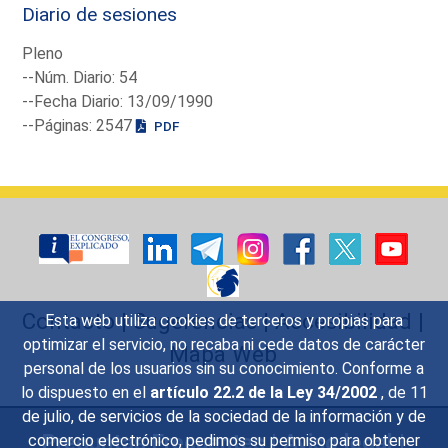
Diario de sesiones
Pleno
--Núm. Diario: 54
--Fecha Diario: 13/09/1990
--Páginas: 2547
PDF
Contacto
|
Sugerencias
|
Accesibilidad
|
Esta web utiliza cookies de terceros y propias para
optimizar el servicio, no recaba ni cede datos de carácter
Mapa Web
personal de los usuarios sin su conocimiento. Conforme a
lo dispuesto en el
artículo 22.2 de la Ley 34/2002
, de 11
de julio, de servicios de la sociedad de la información y de
Preguntas Frecuentes
|
Aviso legal
|
comercio electrónico, pedimos su permiso para obtener