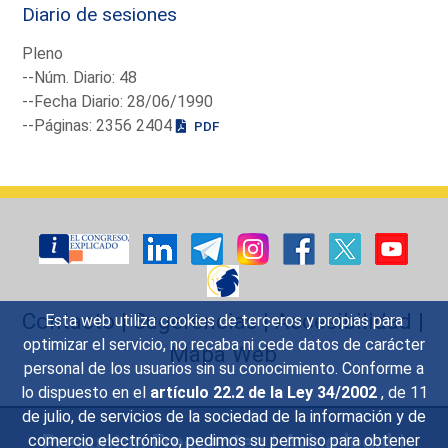
Diario de sesiones
Pleno
--Núm. Diario: 48
--Fecha Diario: 28/06/1990
--Páginas: 2356 2404
PDF
Contacto
|
Sugerencias
|
Accesibilidad
|
Esta web utiliza cookies de terceros y propias para
optimizar el servicio, no recaba ni cede datos de carácter
Mapa Web
personal de los usuarios sin su conocimiento. Conforme a
lo dispuesto en el
artículo 22.2 de la Ley 34/2002
, de 11
de julio, de servicios de la sociedad de la información y de
Preguntas Frecuentes
|
Aviso legal
|
comercio electrónico, pedimos su permiso para obtener