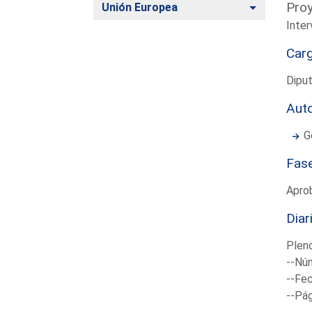
Proy
Alternar
Unión Europea
Inter
Car
Diput
Aut
G
Fas
Apro
Diar
Plen
--Núm
--Fec
--Pá