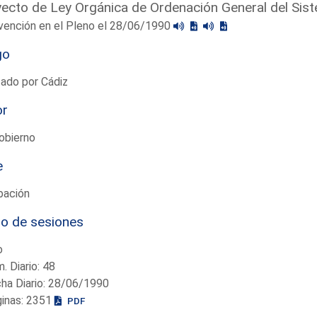
ecto de Ley Orgánica de Ordenación General del Sis
vención en el Pleno el 28/06/1990
go
ado por Cádiz
or
obierno
e
bación
io de sesiones
o
. Diario: 48
ha Diario: 28/06/1990
ginas: 2351
PDF