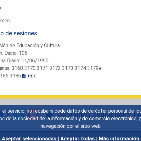
e
amen
io de sesiones
ión de Educación y Cultura
. Diario: 106
ha Diario: 11/06/1990
ginas: 3168 3170 3171 3172 3173 3174 3179#
 . 3185 3186
PDF
r el servicio, no recaba ni cede datos de carácter personal de lo
Contacto
|
Sugerencias
|
A
icios de la sociedad de la información y de comercio electrónic
navegación por el sitio web
uentes
|
Aviso legal
|
Protección de datos
|
Po
Aceptar seleccionadas
|
Aceptar todas
|
Más información