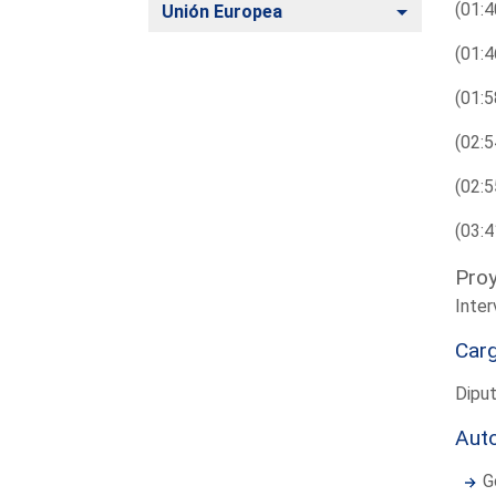
(01:4
Alternar
Unión Europea
(01:4
(01:5
(02:5
(02:5
(03:4
Proy
Inter
Car
Diput
Aut
G