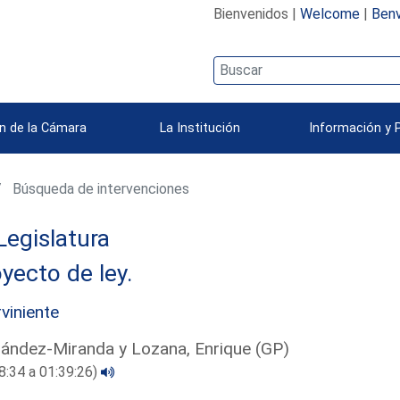
Bienvenidos |
Welcome
|
Benv
n de la Cámara
La Institución
Información y 
Búsqueda de intervenciones
Legislatura
yecto de ley.
rviniente
ández-Miranda y Lozana, Enrique (GP)
8:34 a 01:39:26)