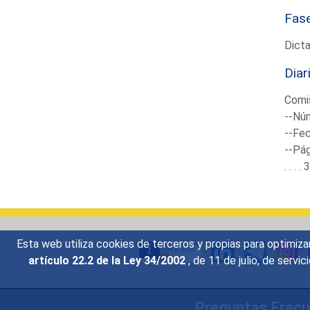
Fas
Dict
Diar
Comis
--Núm
--Fec
--Pá
. . .
Esta web utiliza cookies de terceros y propias para optimiza
artículo 22.2 de la Ley 34/2002
, de 11 de julio, de serv
Preguntas Frec