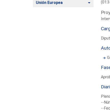
(01:3
Alternar
Unión Europea
Proy
Inter
Car
Dipu
Aut
G
Fas
Apro
Diar
Plen
--Núm
--Fec