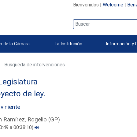
Bienvenidos |
Welcome
|
Benv
n de la Cámara
La Institución
Información y 
Búsqueda de intervenciones
Legislatura
yecto de ley.
rviniente
 Ramírez, Rogelio (GP)
0:49 a 00:38:10)