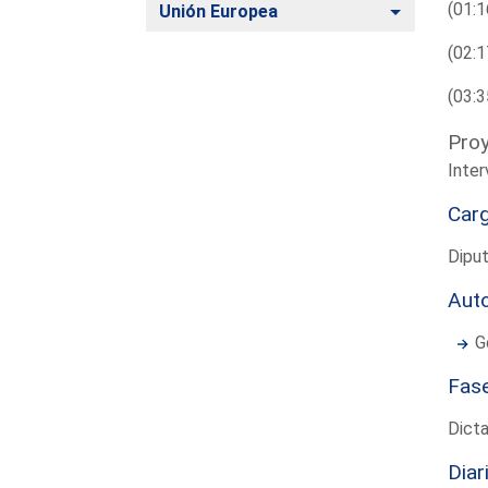
(01:1
Alternar
Unión Europea
(02:1
(03:3
Proy
Inte
Car
Dipu
Aut
G
Fas
Dict
Diar