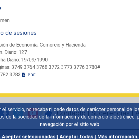
e
amen
io de sesiones
sión de Economía, Comercio y Hacienda
. Diario: 127
ha Diario: 19/09/1990
ginas: 3749 3764 3768 3772 3773 3776 3780#
 . 3782 3783
PDF
r el servicio, no recaba ni cede datos de carácter personal de lo
Contacto
|
Sugerencias
|
A
icios de la sociedad de la información y de comercio electrónic
navegación por el sitio web
uentes
|
Aviso legal
|
Protección de datos
|
Po
Aceptar seleccionadas
|
Aceptar todas
|
Más información