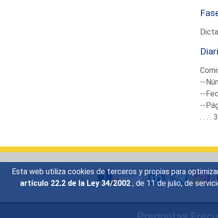
Fas
Dict
Diar
Comi
--Núm
--Fec
--Pá
. . .
Esta web utiliza cookies de terceros y propias para optimiza
artículo 22.2 de la Ley 34/2002
, de 11 de julio, de serv
Preguntas Frec