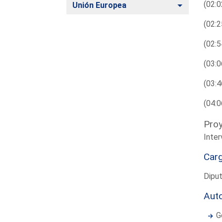
(02:0
Alternar
Unión Europea
(02:2
(02:5
(03:0
(03:4
(04:0
Proy
Inte
Car
Dipu
Aut
G