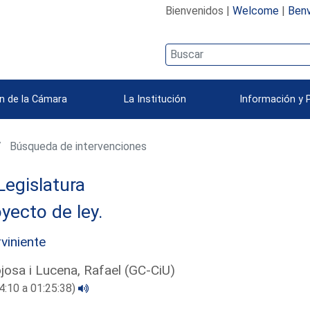
Bienvenidos |
Welcome
|
Benv
n de la Cámara
La Institución
Información y 
Búsqueda de intervenciones
Legislatura
yecto de ley.
rviniente
josa i Lucena, Rafael (GC-CiU)
4:10 a 01:25:38)