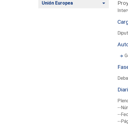
Proy
Alternar
Unión Europea
Inter
Car
Dipu
Aut
G
Fas
Deba
Diar
Plen
--Núm
--Fec
--Pá