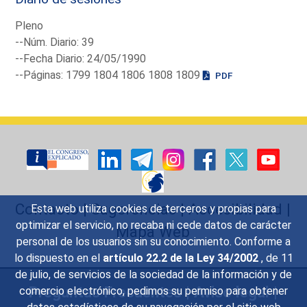
Pleno
--Núm. Diario: 39
--Fecha Diario: 24/05/1990
--Páginas: 1799 1804 1806 1808 1809
PDF
Contacto
|
Sugerencias
|
Accesibilidad
|
Esta web utiliza cookies de terceros y propias para
optimizar el servicio, no recaba ni cede datos de carácter
Mapa Web
personal de los usuarios sin su conocimiento. Conforme a
lo dispuesto en el
artículo 22.2 de la Ley 34/2002
, de 11
de julio, de servicios de la sociedad de la información y de
Preguntas Frecuentes
|
Aviso legal
|
comercio electrónico, pedimos su permiso para obtener