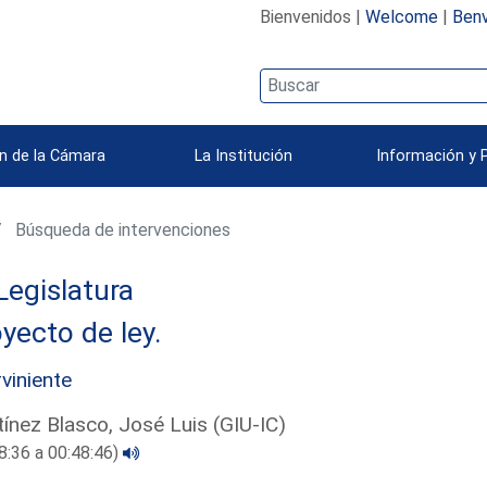
Bienvenidos |
Welcome
|
Benv
n de la Cámara
La Institución
Información y 
Búsqueda de intervenciones
Legislatura
yecto de ley.
rviniente
ínez Blasco, José Luis (GIU-IC)
8:36 a 00:48:46)