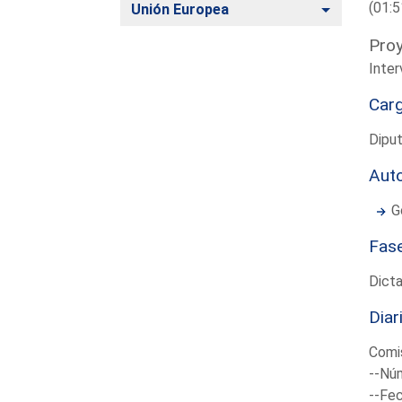
(01:5
Alternar
Unión Europea
Proy
Inte
Car
Dipu
Aut
G
Fas
Dict
Diar
Comi
--Núm
--Fec