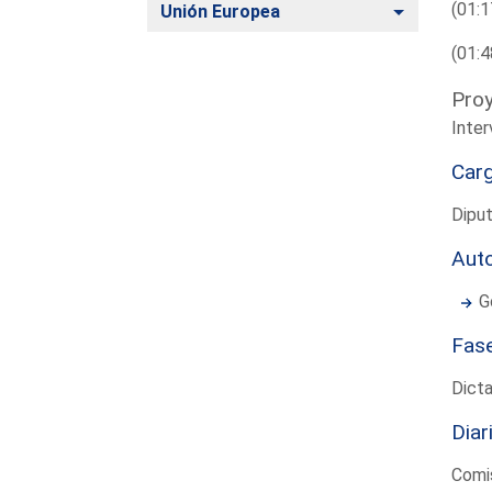
(01:1
Alternar
Unión Europea
(01:4
Proy
Inte
Car
Dipu
Aut
G
Fas
Dict
Diar
Comi