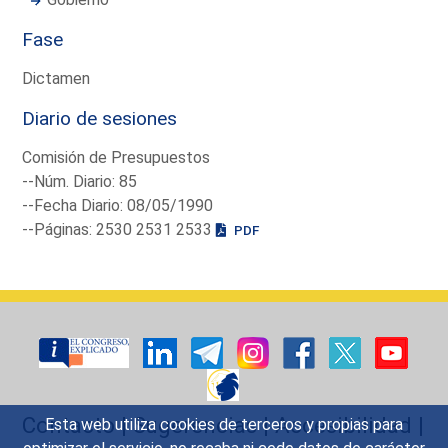
Fase
Dictamen
Diario de sesiones
Comisión de Presupuestos
--Núm. Diario: 85
--Fecha Diario: 08/05/1990
--Páginas: 2530 2531 2533
PDF
Contacto
|
Sugerencias
|
Accesibilidad
|
Esta web utiliza cookies de terceros y propias para