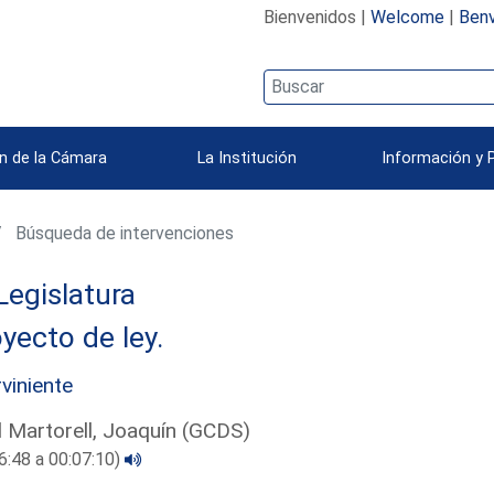
Bienvenidos |
Welcome
|
Benv
n de la Cámara
La Institución
Información y 
Búsqueda de intervenciones
Legislatura
yecto de ley.
rviniente
l Martorell, Joaquín (GCDS)
6:48 a 00:07:10)