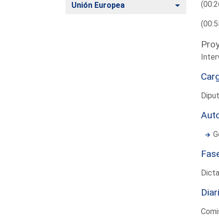
(00:2
Alternar
Unión Europea
(00:5
Proy
Inte
Car
Diput
Aut
G
Fas
Dict
Diar
Comi