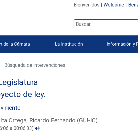
Bienvenidos |
Welcome
|
Benv
n de la Cámara
La Institución
Información y 
Búsqueda de intervenciones
Legislatura
yecto de ley.
rviniente
lta Ortega, Ricardo Fernando (GIU-IC)
6:06 a 00:06:33)