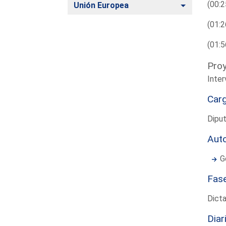
(00:2
Alternar
Unión Europea
(01:2
(01:5
Proy
Inte
Car
Diput
Aut
G
Fas
Dict
Diar