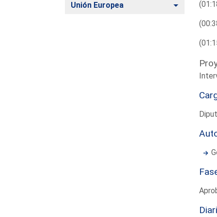
(01:1
Alternar
Unión Europea
(00:3
(01:1
Proy
Inter
Car
Diput
Aut
G
Fas
Apro
Diar