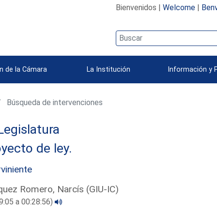
Bienvenidos |
Welcome
|
Benv
n de la Cámara
La Institución
Información y 
Búsqueda de intervenciones
Legislatura
yecto de ley.
rviniente
uez Romero, Narcís (GIU-IC)
9:05 a 00:28:56)