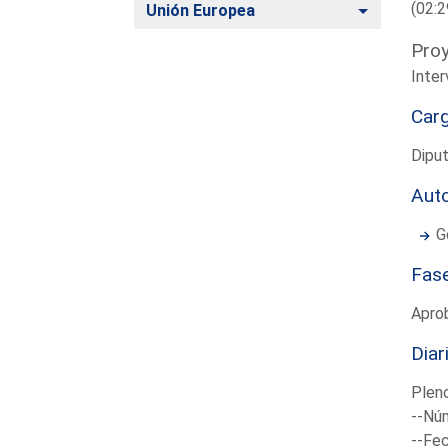
(02:2
Alternar
Unión Europea
Proy
Inter
Car
Dipu
Aut
G
Fas
Apro
Diar
Plen
--Núm
--Fec