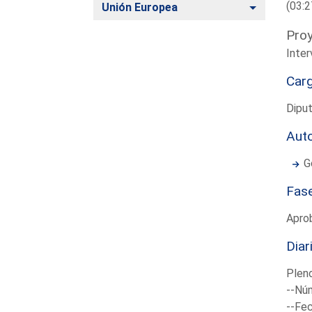
(03:2
Alternar
Unión Europea
Proy
Inter
Car
Dipu
Aut
G
Fas
Apro
Diar
Plen
--Núm
--Fec