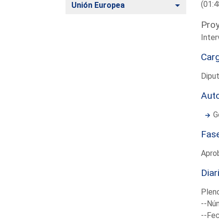
(01:4
Alternar
Unión Europea
Proy
Inter
Car
Diput
Aut
G
Fas
Apro
Diar
Plen
--Núm
--Fec