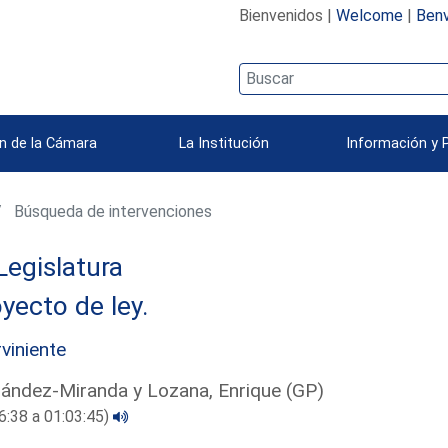
Bienvenidos |
Welcome
|
Benv
n de la Cámara
La Institución
Información y 
Búsqueda de intervenciones
Legislatura
yecto de ley.
rviniente
ández-Miranda y Lozana, Enrique (GP)
6:38 a 01:03:45)