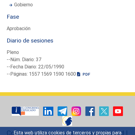
Gobierno
Fase
Aprobación
Diario de sesiones
Pleno
--Núm. Diario: 37
--Fecha Diario: 22/05/1990
--Páginas: 1557 1569 1590 1600
PDF
Contacto
|
Sugerencias
|
Accesibilidad
|
Esta web utiliza cookies de terceros y propias para