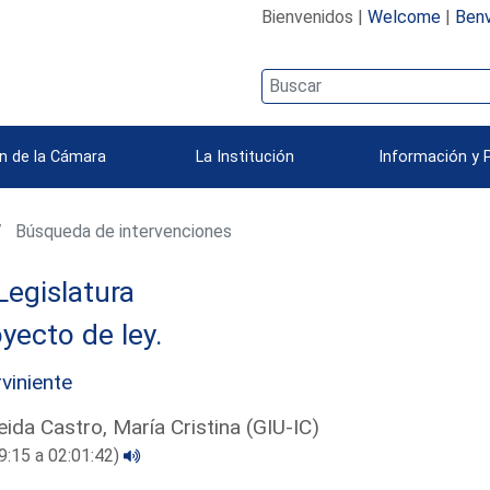
Bienvenidos |
Welcome
|
Benv
n de la Cámara
La Institución
Información y 
Búsqueda de intervenciones
Legislatura
yecto de ley.
rviniente
ida Castro, María Cristina (GIU-IC)
9:15 a 02:01:42)