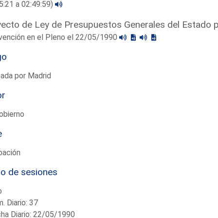
5:21 a 02:49:59)
ecto de Ley de Presupuestos Generales del Estado 
vención en el Pleno el 22/05/1990
go
tada por Madrid
or
obierno
e
bación
io de sesiones
o
. Diario: 37
ha Diario: 22/05/1990