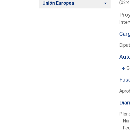
(02:4
Alternar
Unión Europea
Proy
Inter
Car
Dipu
Aut
G
Fas
Apro
Diar
Plen
--Núm
--Fec