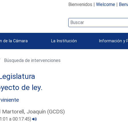
Bienvenidos |
Welcome
|
Benv
n de la Cámara
La Institución
Información y 
Búsqueda de intervenciones
Legislatura
yecto de ley.
rviniente
l Martorell, Joaquín (GCDS)
1:01 a 00:17:45)