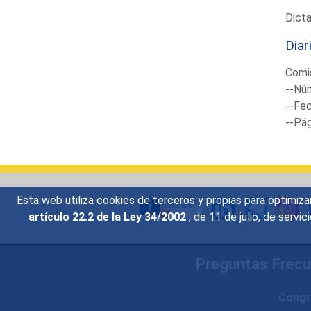
Dict
Diar
Comi
--Núm
--Fec
--Pá
Esta web utiliza cookies de terceros y propias para optimiza
artículo 22.2 de la Ley 34/2002
, de 11 de julio, de serv
Preguntas Frec
Congr