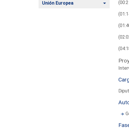
(00:2
Alternar
Unión Europea
(01:1
(01:4
(02:0
(04:1
Proy
Inte
Car
Diput
Aut
G
Fas