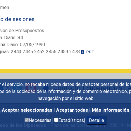
amen
io de sesiones
sión de Presupuestos
. Diario: 84
ha Diario: 07/05/1990
ginas: 2443 2445 2452 2456 2459 2478
PDF
r el servicio, no recaba ni cede datos de carácter personal de lo
Contacto
|
Sugerencias
|
A
icios de la sociedad de la información y de comercio electrónic
navegación por el sitio web
uentes
|
Aviso legal
|
Protección de datos
|
Po
Aceptar seleccionadas
|
Aceptar todas
|
Más información
Necesarias|
Estadísticas|
Detalle
eso de los Diputados
- Plaza de las Cortes, núm. 1 - 28014 -