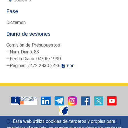
Fase
Dictamen
Diario de sesiones
Comisión de Presupuestos
--Núm. Diario: 83
--Fecha Diario: 04/05/1990
--Páginas: 2422 2430 2436
PDF
Contacto
|
Sugerencias
|
Accesibilidad
|
Esta web utiliza cookies de terceros y propias para