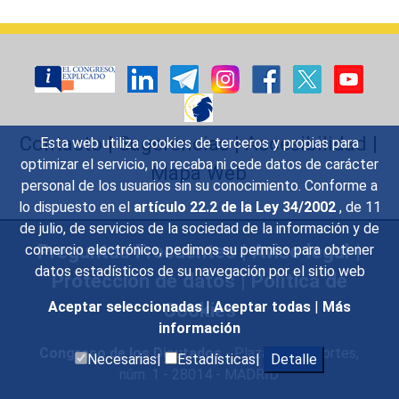
Contacto
|
Sugerencias
|
Accesibilidad
|
Esta web utiliza cookies de terceros y propias para
optimizar el servicio, no recaba ni cede datos de carácter
Mapa Web
personal de los usuarios sin su conocimiento. Conforme a
lo dispuesto en el
artículo 22.2 de la Ley 34/2002
, de 11
de julio, de servicios de la sociedad de la información y de
Preguntas Frecuentes
|
Aviso legal
|
comercio electrónico, pedimos su permiso para obtener
datos estadísticos de su navegación por el sitio web
Protección de datos
|
Política de
Cookies
Aceptar seleccionadas
|
Aceptar todas
|
Más
información
Congreso de los Diputados
- Plaza de las Cortes,
Necesarias|
Estadísticas|
Detalle
núm. 1 - 28014 - MADRID