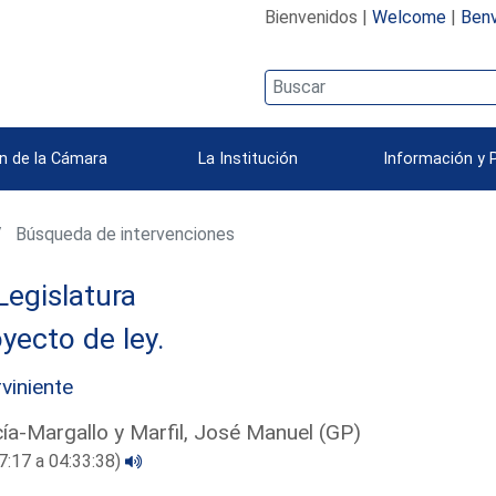
Bienvenidos |
Welcome
|
Benv
n de la Cámara
La Institución
Información y 
Búsqueda de intervenciones
Legislatura
yecto de ley.
rviniente
ía-Margallo y Marfil, José Manuel (GP)
7:17 a 04:33:38)