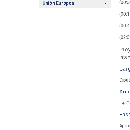
(00:0
Alternar
Unión Europea
(00:1
(00:4
(02:0
Proy
Inter
Car
Diput
Aut
G
Fas
Apro