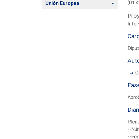
(01:4
Alternar
Unión Europea
Proy
Inter
Car
Dipu
Aut
G
Fas
Apro
Diar
Plen
--Núm
--Fec