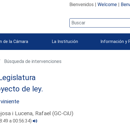
Bienvenidos |
Welcome
|
Benv
n de la Cámara
La Institución
Información y 
Búsqueda de intervenciones
Legislatura
yecto de ley.
rviniente
josa i Lucena, Rafael (GC-CiU)
8:49 a 00:56:34)