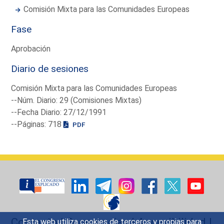
Comisión Mixta para las Comunidades Europeas
Fase
Aprobación
Diario de sesiones
Comisión Mixta para las Comunidades Europeas
--Núm. Diario: 29 (Comisiones Mixtas)
--Fecha Diario: 27/12/1991
--Páginas: 718
PDF
Contacto
|
Sugerencias
|
Accesibilidad
|
Esta web utiliza cookies de terceros y propias para