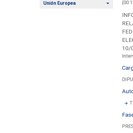
(00:1
Alternar
Unión Europea
INF
REL
FED
ELE
10/
Inter
Car
DIP
Aut
T
Fas
PRE