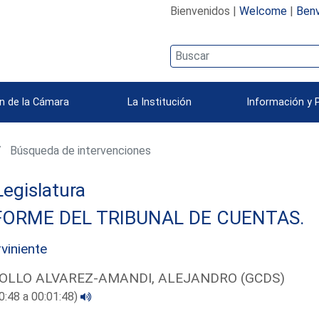
Bienvenidos |
Welcome
|
Benv
n de la Cámara
La Institución
Información y 
Búsqueda de intervenciones
 Legislatura
FORME DEL TRIBUNAL DE CUENTAS.
rviniente
OLLO ALVAREZ-AMANDI, ALEJANDRO (GCDS)
0:48 a 00:01:48)