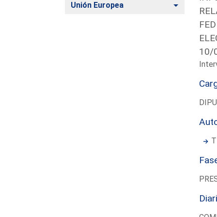
Alternar
Unión Europea
REL
FED
ELE
10/
Inter
Car
DIP
Aut
T
Fas
PRE
Diar