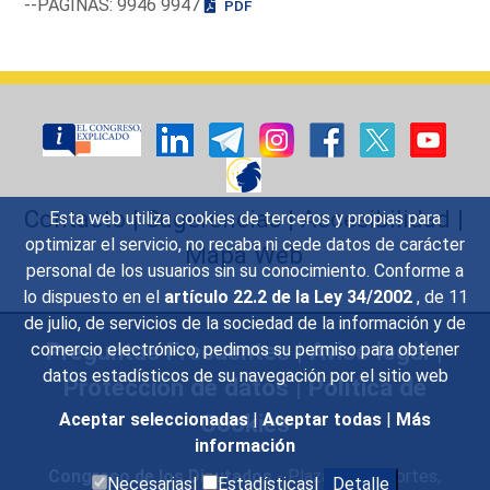
--PAGINAS: 9946 9947
PDF
Contacto
|
Sugerencias
|
Accesibilidad
|
Esta web utiliza cookies de terceros y propias para
optimizar el servicio, no recaba ni cede datos de carácter
Mapa Web
personal de los usuarios sin su conocimiento. Conforme a
lo dispuesto en el
artículo 22.2 de la Ley 34/2002
, de 11
de julio, de servicios de la sociedad de la información y de
Preguntas Frecuentes
|
Aviso legal
|
comercio electrónico, pedimos su permiso para obtener
datos estadísticos de su navegación por el sitio web
Protección de datos
|
Política de
Cookies
Aceptar seleccionadas
|
Aceptar todas
|
Más
información
Congreso de los Diputados
- Plaza de las Cortes,
Necesarias|
Estadísticas|
Detalle